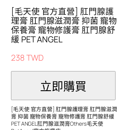
[毛天使 官方直營] 肛門腺護
理膏 肛門腺滋潤膏 抑菌 寵物
保養膏 寵物修護膏 肛門腺舒
緩 PET ANGEL
238 TWD
[毛天使 官方直營] 肛門腺護理膏 肛門腺滋潤
膏 抑菌 寵物保養膏 寵物修護膏 肛門腺舒緩
PET ANGEL肛門腺滋潤膏Others毛天使