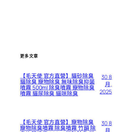
更多文章
【毛天使 官方直營】貓砂除臭
30 8
貓除臭 寵物除臭 無味除臭抑菌
月,
噴霧 500ml 除臭噴霧 寵物除臭
2025
噴霧 貓尿除臭 貓咪除臭
【毛天使 官方直營】寵物除臭
30 8
寵物除臭噴霧 除臭噴霧 竹韻 除
月,