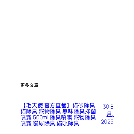
更多文章
【毛天使 官方直營】貓砂除臭
30 8
貓除臭 寵物除臭 無味除臭抑菌
月,
噴霧 500ml 除臭噴霧 寵物除臭
2025
噴霧 貓尿除臭 貓咪除臭