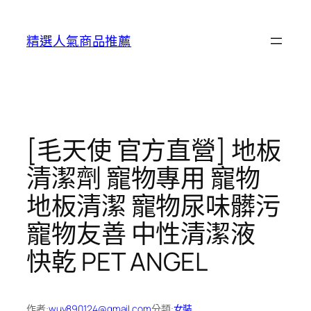
跳
至
精選人氣商品推薦
主
要
內
容
[毛天使 官方直營] 地板
清潔劑 寵物專用 寵物
地板清潔 寵物尿味髒污
寵物友善 中性清潔液
快乾 PET ANGEL
作者:
wuy890124@gmail.com
分類:
女裝